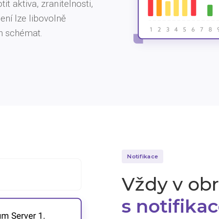
it aktiva, zranitelnosti,
ení lze libovolně
h schémat.
Notifikace
Vždy v ob
s notifika