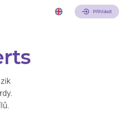
Přihlásit
rts
izik
rdy.
lů.