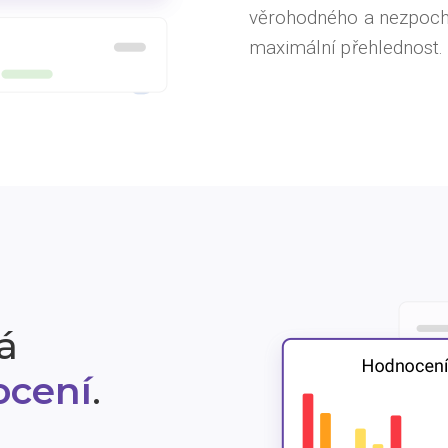
věrohodného a nezpochyb
maximální přehlednost.
á
ocení
.