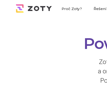
Proč Zoty?
Řešení
Po
Zot
a o
Po