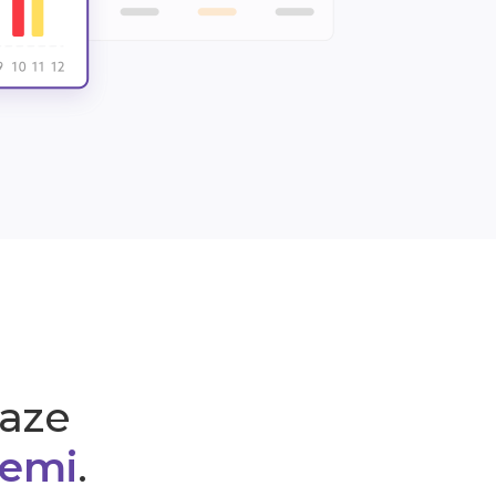
raze
cemi
.