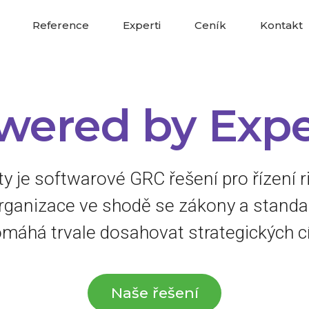
Reference
Experti
Ceník
Kontakt
wered by Expe
y je softwarové GRC řešení pro řízení r
rganizace ve shodě se zákony a standa
máhá trvale dosahovat strategických cí
Naše řešení