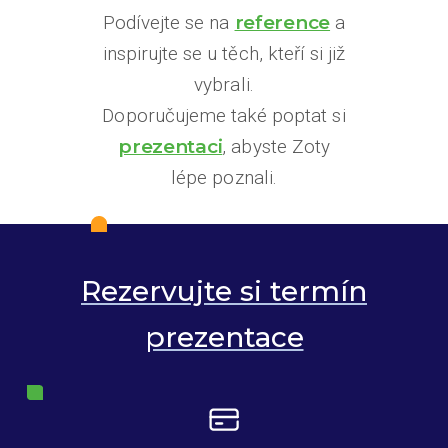
Podívejte se na
reference
a
inspirujte se u těch, kteří si již
vybrali.
Doporučujeme také poptat si
prezentaci
, abyste Zoty
lépe poznali.
Rezervujte si termín
prezentace