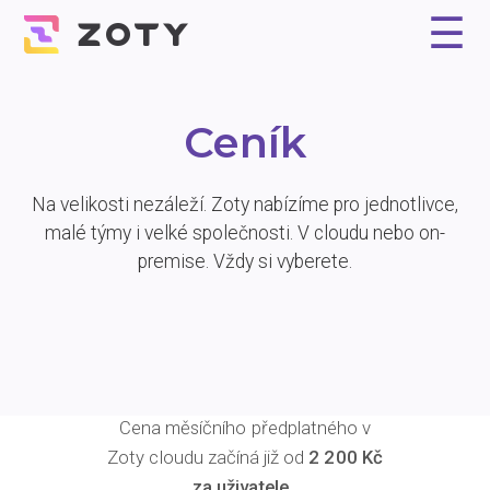
☰
Proč Zoty?
Řešení
Reference
Experti
Ceník
Kontakt
Ceník
Na velikosti nezáleží. Zoty nabízíme pro jednotlivce,
malé týmy i velké společnosti. V cloudu nebo on-
premise. Vždy si vyberete.
Cena měsíčního předplatného v
Zoty cloudu začíná již od
2 200 Kč
za uživatele
.