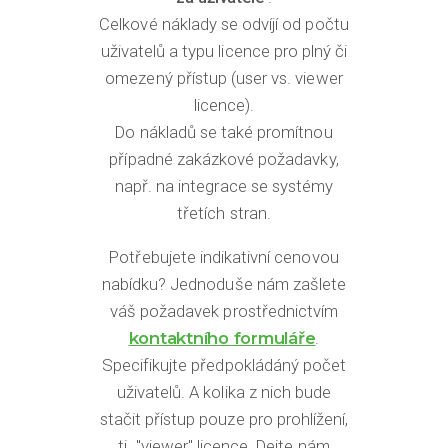
Celkové náklady se odvíjí od počtu
uživatelů a typu licence pro plný či
omezený přístup (user vs. viewer
licence).
Do nákladů se také promítnou
případné zakázkové požadavky,
např. na integrace se systémy
třetích stran.
Potřebujete indikativní cenovou
nabídku? Jednoduše nám zašlete
váš požadavek prostřednictvím
kontaktního formuláře
.
Specifikujte předpokládáný počet
uživatelů. A kolika z nich bude
stačit přístup pouze pro prohlížení,
tj. "viewer" licence. Dejte nám