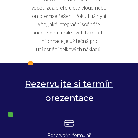
vědět, zda preferujete cloud nebo
on-premise řešení. Pokud už nyní
víte, jaké integrační scénáře
budete chtít realizovat, také tato
informace je užitečná pro
upřesnění celkových nákladů.
Rezervujte si termín
prezentace
Rezervační formulář