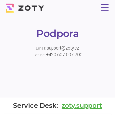
☰
Proč Zoty?
Řešení
Reference
Experti
Ceník
Kontakt
Podpora
support@zoty.cz
Email:
+420 607 007 700
Hotline:
Service Desk:
zoty.support