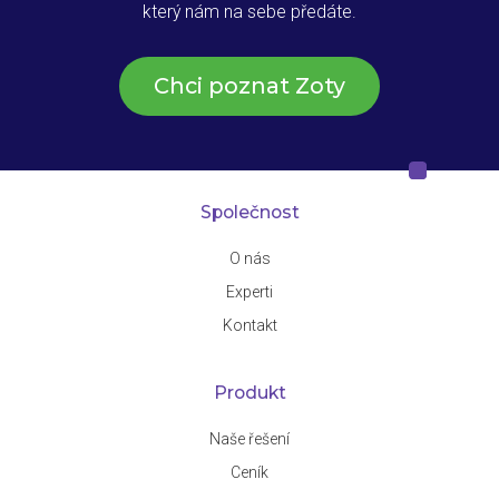
který nám na sebe předáte.
Chci poznat Zoty
Společnost
O nás
Experti
Kontakt
Produkt
Naše řešení
Ceník