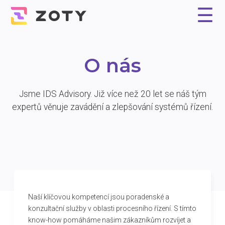
☰
Proč Zoty?
Řešení
Reference
Experti
Ceník
Kontakt
O nás
Jsme IDS Advisory. Již více než 20 let se náš tým
expertů věnuje zavádění a zlepšování systémů řízení.
Naší klíčovou kompetencí jsou poradenské a
konzultační služby v oblasti procesního řízení. S tímto
know-how pomáháme našim zákazníkům rozvíjet a