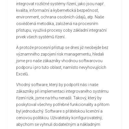
integrovat rozličné systémy řízení, jako jsou např.
kvalita, informační a kybernetická bezpečnost,
environment, ochrana osobních údajů, atp. Naše
osvědčená metodika, založená na procesním
přístupu, využívá procesy coby základní integrační
prvek všech systémů řízení.
A protože procesní přístup se dnes již neobejde bez
významného zapojení risk managementu, hledali
jsme pro naše zákazníky vhodnou softwarovou
podporu i pro tuto oblast, namísto nevyhovujících
Excelů.
Vhodný software, který by podpořil nás i naše
zákazníky při implementaci integrovaného systému
řízení rizik, jsme na trhu nenašli. Takový, který by
poskytoval všechny potřebné funkcionality a přitom
byl jednoduchý. Software s přátelskou licenční a
cenovou politikou. Uživatelsky konfigurovatelný,
abychom se vyhnuli dodatečným a nákladným